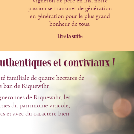
Vigneron de père en fils, notre
passion se transmet de génération
en génération pour le plus grand
bonheur de tous.
Lire la suite
uthentiques et conviviaux !
té familiale de quatre hectares de
le ban de Riquewihr.
igneronnes de Riquewihr, les
ies du patrimoine viticole,
ecs et avec du caractère bien