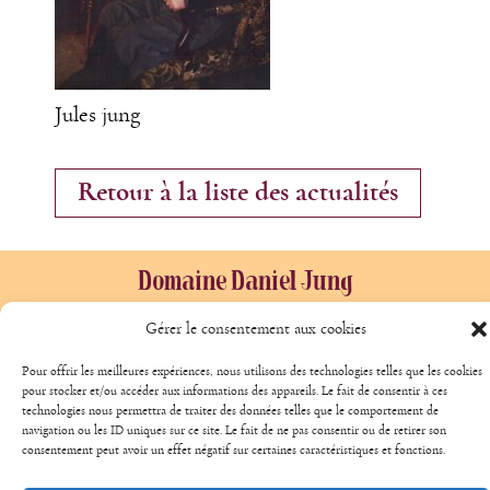
Jules jung
Retour à la liste des actualités
Domaine Daniel Jung
14 Rue de la Couronne
Gérer le consentement aux cookies
68340 Riquewihr
Pour offrir les meilleures expériences, nous utilisons des technologies telles que les cookies
+33 389 478 016
pour stocker et/ou accéder aux informations des appareils. Le fait de consentir à ces
technologies nous permettra de traiter des données telles que le comportement de
+33 608813485
navigation ou les ID uniques sur ce site. Le fait de ne pas consentir ou de retirer son
+33 647893861
consentement peut avoir un effet négatif sur certaines caractéristiques et fonctions.