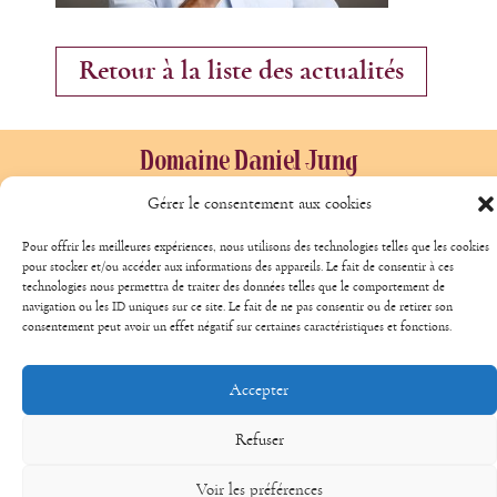
Retour à la liste des actualités
Domaine Daniel Jung
14 Rue de la Couronne
Gérer le consentement aux cookies
68340 Riquewihr
Pour offrir les meilleures expériences, nous utilisons des technologies telles que les cookies
+33 389 478 016
pour stocker et/ou accéder aux informations des appareils. Le fait de consentir à ces
technologies nous permettra de traiter des données telles que le comportement de
+33 608813485
navigation ou les ID uniques sur ce site. Le fait de ne pas consentir ou de retirer son
consentement peut avoir un effet négatif sur certaines caractéristiques et fonctions.
+33 647893861
Follow us :
Accepter
Facebook
Refuser
Legal notices
Voir les préférences